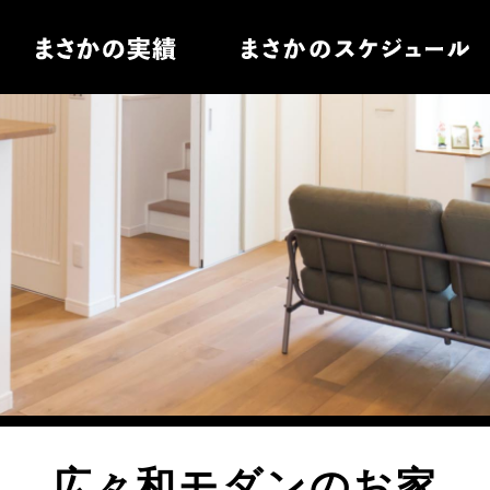
住宅
電
ル家具
広々和モダンのお家