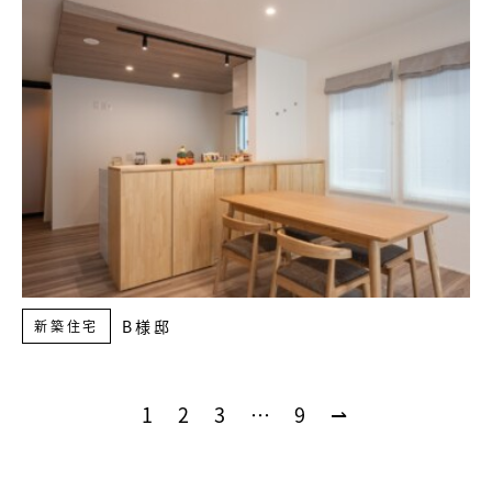
B様邸
新築住宅
1
2
3
…
9
⇀